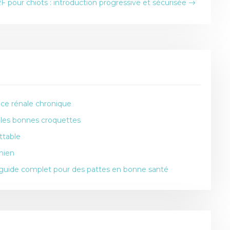
 pour chiots : introduction progressive et sécurisée
nce rénale chronique
 les bonnes croquettes
ttable
hien
n guide complet pour des pattes en bonne santé