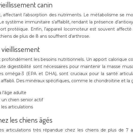
ieillissement canin
t, affectant l’absorption des nutriments. Le métabolisme se mo
 Le système immunitaire s’affaiblit, rendant la présence d’antiox
rt protéique. Enfin, l’appareil locomoteur est souvent affecté 
hiens de plus de 8 ans souffrent d’arthrose.
vieillissement
ofondément les besoins nutritionnels. Un apport calorique cont
aute digestibilité sont nécessaires pour maintenir la masse mus
 les oméga-3 (EPA et DHA), sont cruciaux pour la santé articul
ffaibli. Des minéraux spécifiques, comme le chondroïtine et la g
à l’âge adulte
un chien senior actif
es articulations
ez les chiens âgés
es articulations très répandue chez les chiens de plus de 7 