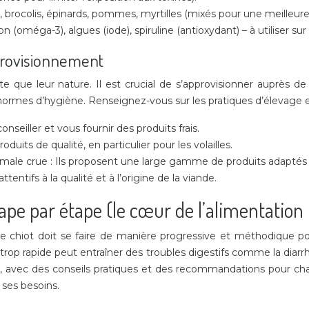
, brocolis, épinards, pommes, myrtilles (mixés pour une meilleure
(oméga-3), algues (iode), spiruline (antioxydant) – à utiliser sur 
provisionnement
te que leur nature. Il est crucial de s’approvisionner auprès de
s normes d’hygiène. Renseignez-vous sur les pratiques d’élevage 
nseiller et vous fournir des produits frais.
duits de qualité, en particulier pour les volailles.
nimale crue : Ils proposent une large gamme de produits adapté
ntifs à la qualité et à l’origine de la viande.
tape par étape (le cœur de l’alimentation
tre chiot doit se faire de manière progressive et méthodique 
n trop rapide peut entraîner des troubles digestifs comme la dia
tion, avec des conseils pratiques et des recommandations pour c
 ses besoins.