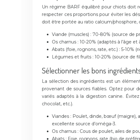
Un régime BARF équilibré pour chiots doit re
respecter ces proportions pour éviter les dés
doit être portée au ratio calcium/phosphore,
Viande (muscles) : 70-80% (source de pr
Os charnus : 10-20% (adaptés à l’âge et à 
Abats (foie, rognons, rate, etc.) : 5-10% 
Légumes et fruits : 10-20% (source de fi
Sélectionner les bons ingrédient
La sélection des ingrédients est un élément c
provenant de sources fiables. Optez pour de
variés adaptés à la digestion canine. Évitez 
chocolat, etc.).
Viandes : Poulet, dinde, bœuf (maigre),
excellente source d’oméga-3.
Os charnus : Cous de poulet, ailes de poule
Abats : Foie, rognons, rate (bio de préfér