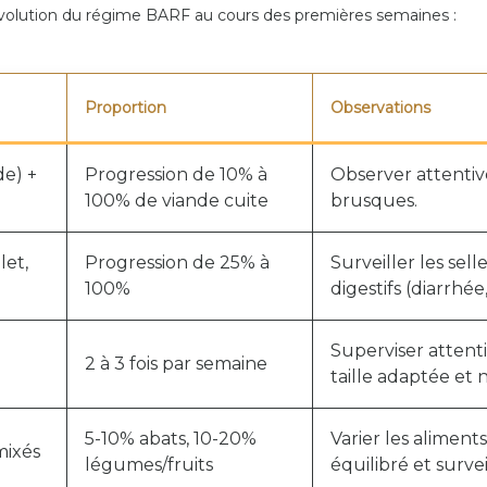
évolution du régime BARF au cours des premières semaines :
Proportion
Observations
de) +
Progression de 10% à
Observer attentiv
100% de viande cuite
brusques.
let,
Progression de 25% à
Surveiller les sel
100%
digestifs (diarrhée
Superviser attent
2 à 3 fois par semaine
taille adaptée et 
5-10% abats, 10-20%
Varier les aliment
mixés
légumes/fruits
équilibré et survei