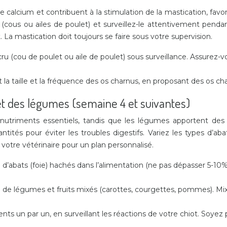
 calcium et contribuent à la stimulation de la mastication, favo
 (cous ou ailes de poulet) et surveillez-le attentivement pendan
 La mastication doit toujours se faire sous votre supervision.
cru (cou de poulet ou aile de poulet) sous surveillance. Assurez-vo
a taille et la fréquence des os charnus, en proposant des os cha
 et des légumes (semaine 4 et suivantes)
triments essentiels, tandis que les légumes apportent des f
tités pour éviter les troubles digestifs. Variez les types d’a
 votre vétérinaire pour un plan personnalisé.
n d’abats (foie) hachés dans l’alimentation (ne pas dépasser 5-10% 
n de légumes et fruits mixés (carottes, courgettes, pommes). Mixe
ts un par un, en surveillant les réactions de votre chiot. Soyez pa