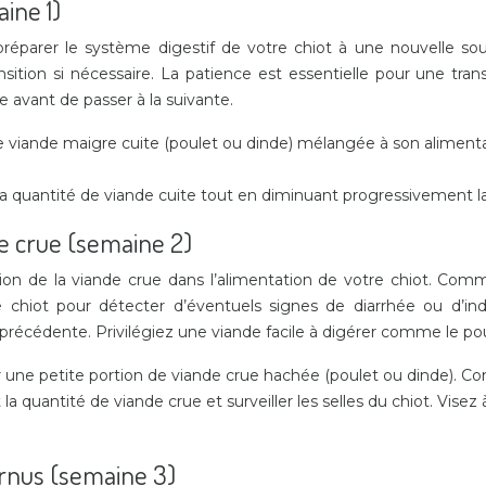
aine 1)
réparer le système digestif de votre chiot à une nouvelle sour
ansition si nécessaire. La patience est essentielle pour une tran
 avant de passer à la suivante.
n de viande maigre cuite (poulet ou dinde) mélangée à son alime
 quantité de viande cuite tout en diminuant progressivement la 
de crue (semaine 2)
ion de la viande crue dans l’alimentation de votre chiot. Co
re chiot pour détecter d’éventuels signes de diarrhée ou d’in
 précédente. Privilégiez une viande facile à digérer comme le pou
ar une petite portion de viande crue hachée (poulet ou dinde). 
a quantité de viande crue et surveiller les selles du chiot. Vise
arnus (semaine 3)