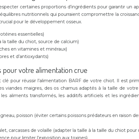
specter certaines proportions d’ingrédients pour garantir un app
équilibres nutritionnels qui pourraient compromettre la croissanc
 crucial pour le développement osseux.
otéines essentielles)
la taille du chiot, source de calcium)
(riches en vitamines et minéraux)
bres et d’antioxydants)
s pour votre alimentation crue
lé pour réussir l’alimentation BARF de votre chiot. Il est primor
s viandes maigres, des os charnus adaptés à la taille de votre
les aliments transformés, les additifs artificiels et les ingréd
 agneau, poisson (éviter certains poissons prédateurs en raison
t, carcasses de volaille (adapter la taille à la taille du chiot pou
ence pour limiter l’exposition aux toxines).