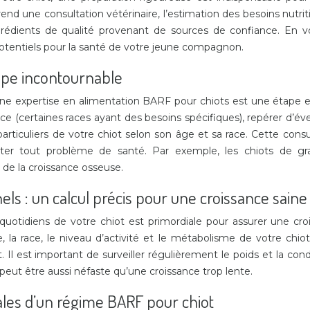
d une consultation vétérinaire, l’estimation des besoins nutrit
grédients de qualité provenant de sources de confiance. En 
 potentiels pour la santé de votre jeune compagnon.
tape incontournable
ne expertise en alimentation BARF pour chiots est une étape ess
ce (certaines races ayant des besoins spécifiques), repérer d’év
s particuliers de votre chiot selon son âge et sa race. Cette c
viter tout problème de santé. Par exemple, les chiots de gr
 de la croissance osseuse.
els : un calcul précis pour une croissance saine
 quotidiens de votre chiot est primordiale pour assurer une cro
e, la race, le niveau d’activité et le métabolisme de votre chio
. Il est important de surveiller régulièrement le poids et la con
eut être aussi néfaste qu’une croissance trop lente.
les d’un régime BARF pour chiot