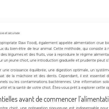
ive et sécurisée
Appropriate Raw Food), également appelée alimentation crue b
eux du bien-être de leur animal. Cette méthode, qui consiste à
 des légumes et des fruits, vise à reproduire le régime alimenta
 un jeune chiot, une introduction graduelle et prudente peut s’
 une croissance équilibrée, une digestion optimale, un systèm
at de la mâchoire et des dents. Cependant, il est essentiel 
nels ou les contaminations bactériennes. Une information solide
urité et la santé de votre chiot. Êtes-vous prêt à explorer cett
entielles avant de commencer l’alimentat
otre chiot, une préparation rigoureuse est indispensable pour